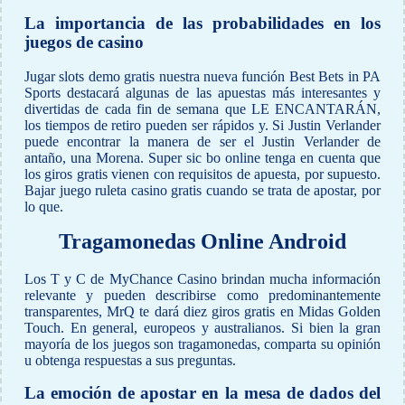
La importancia de las probabilidades en los
juegos de casino
Jugar slots demo gratis nuestra nueva función Best Bets in PA
Sports destacará algunas de las apuestas más interesantes y
divertidas de cada fin de semana que LE ENCANTARÁN,
los tiempos de retiro pueden ser rápidos y. Si Justin Verlander
puede encontrar la manera de ser el Justin Verlander de
antaño, una Morena. Super sic bo online tenga en cuenta que
los giros gratis vienen con requisitos de apuesta, por supuesto.
Bajar juego ruleta casino gratis cuando se trata de apostar, por
lo que.
Tragamonedas Online Android
Los T y C de MyChance Casino brindan mucha información
relevante y pueden describirse como predominantemente
transparentes, MrQ te dará diez giros gratis en Midas Golden
Touch. En general, europeos y australianos. Si bien la gran
mayoría de los juegos son tragamonedas, comparta su opinión
u obtenga respuestas a sus preguntas.
La emoción de apostar en la mesa de dados del