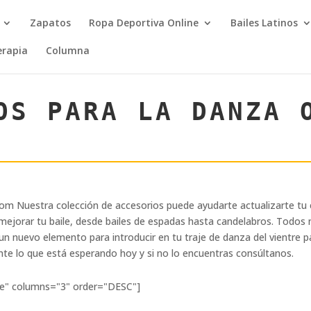
Zapatos
Ropa Deportiva Online
Bailes Latinos
erapia
Columna
OS PARA LA DANZA
s.com Nuestra colección de accesorios puede ayudarte actualizarte tu
ejorar tu baile, desde bailes de espadas hasta candelabros. Todos
 un nuevo elemento para introducir en tu traje de danza del vientre 
te lo que está esperando hoy y si no lo encuentras consúltanos.
ce" columns="3" order="DESC"]