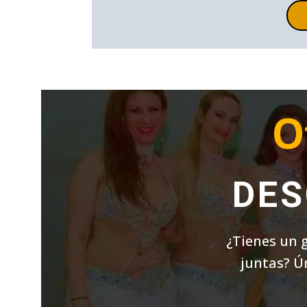
O
DES
¿Tienes un 
juntas? Ú