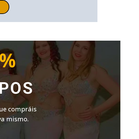
0%
UPOS
que compráis
 ya mismo.