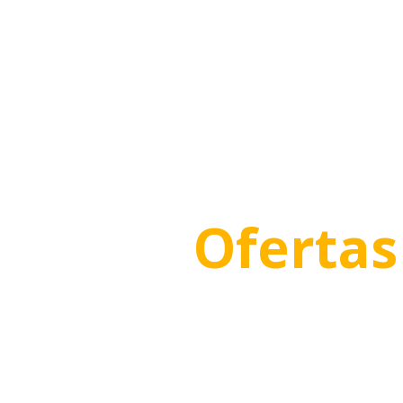
Ofertas
Descuentos a grupos
¿Tienes un grupo de Baile, una academia, varias
bene